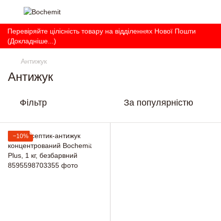
Перевіряйте цілісність товару на відділеннях Нової Пошти
(Докладніше...)
Антижук
Антижук
Фільтр
За популярністю
−10%