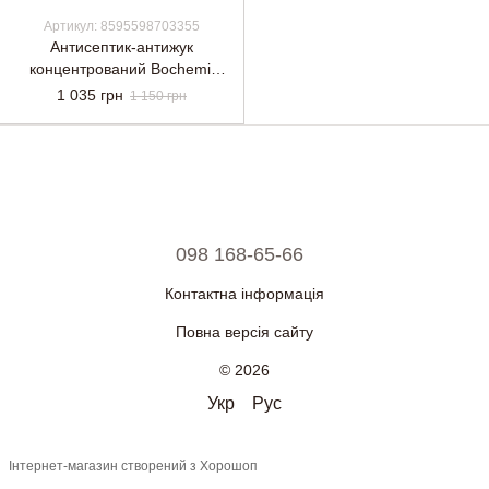
Артикул: 8595598703355
Антисептик-антижук
концентрований Bochemit
Plus, 1 кг, безбарвний
1 035 грн
1 150 грн
098 168-65-66
Контактна інформація
Повна версія сайту
© 2026
Укр
Рус
Інтернет-магазин створений з Хорошоп