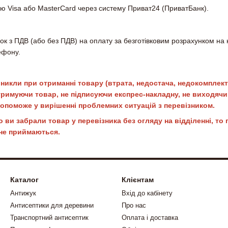
ю Visa або MasterCard через систему Приват24 (ПриватБанк).
к з ПДВ (або без ПДВ) на оплату за безготівковим розрахунком на
ефону.
никли при отриманні товару (втрата, недостача, недокомплект
тримуючи товар, не підписуючи експрес-накладну, не виходяч
 допоможе у вирішенні проблемних ситуацій з перевізником.
о ви забрали товар у перевізника без огляду на відділенні, т
 не приймаються.
Каталог
Клієнтам
Антижук
Вхід до кабінету
Антисептики для деревини
Про нас
Транспортний антисептик
Оплата і доставка