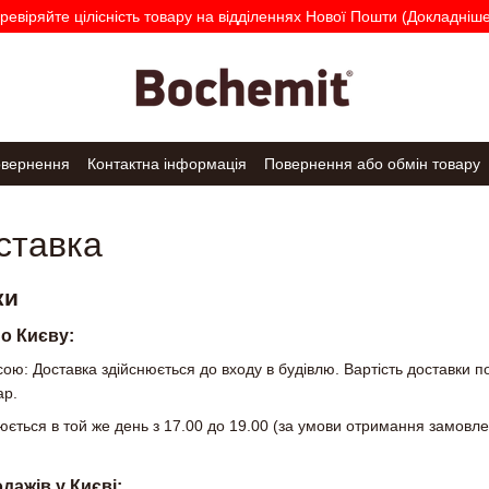
ревіряйте цілісність товару на відділеннях Нової Пошти (Докладніше.
овернення
Контактна інформація
Повернення або обмін товару
ставка
ки
по Києву:
ою: Доставка здійснюється до входу в будівлю. Вартість доставки по 
ар.
нюється в той же день з 17.00 до 19.00 (за умови отримання замов
дажів у Києві: