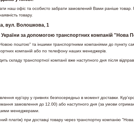
дати наш офіс та особисто забрати замовлений Вами раніше товар. 
наявність товару.
а, вул. Волошкова, 1
и України за допомогою транспортних компаній "Нова Пош
 "Новою поштою" та іншими транспортними компаніями до пункту сам
спортних компаній або по телефону наших менеджерів.
дить складу транспортної компанії вже наступного дня після відправ
влення кур'єру у гривнях безпосередньо в момент доставки. Кур'єр
мання замовлення до 12.00) або наступного дня (за умови отриман
ашими менеджерами.
ний платіж) при доставці товару через транспортну компанію "Нова П