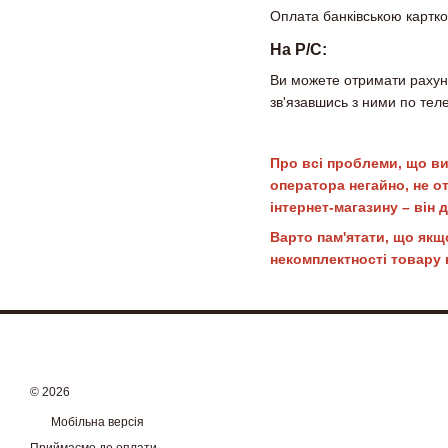
Оплата банківською картко
На Р/С:
Ви можете отримати рахуно
зв'язавшись з ними по тел
Про всі проблеми, що ви
оператора негайно, не о
інтернет-магазину – він
Варто пам'ятати, що якщ
некомплектності товару
© 2026
Мобільна версія
Приймаємо до оплати