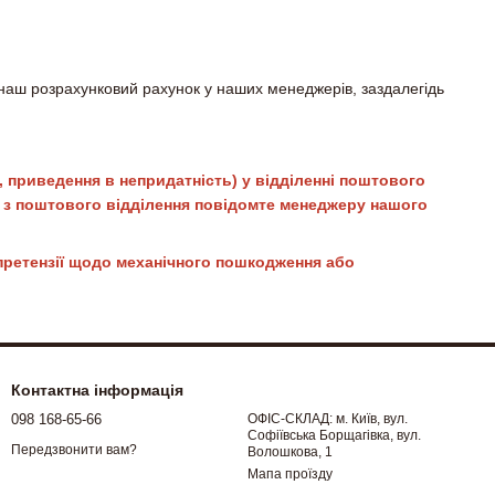
 наш розрахунковий рахунок у наших менеджерів, заздалегідь
, приведення в непридатність) у відділенні поштового
и з поштового відділення повідомте менеджеру нашого
о претензії щодо механічного пошкодження або
Контактна інформація
098 168-65-66
ОФІС-СКЛАД: м. Київ, вул.
Софіївська Борщагівка, вул.
Передзвонити вам?
Волошкова, 1
Мапа проїзду