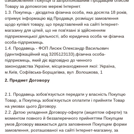
ознайомлення Покупця із запропонованим Продавцем описом
Товару за допомогою мережі Інтернет.
1.3. Покупець - дієздатна фізична особа, яка досягла 18 років,
отримує інформацію від Продавця, розміщує замовлення
щодо купівлі товару, що представлений на сайті Інтернет-
магазину для цілей, що не пов'язані зі здійсненням
підприємницької діяльності, або юридична особа чи фізична
особа-підприємець.
1.4. Продавець - ФОП Лисюк Олександр Васильович
(ідентифікаційний код 3205123133),фізична особа-
підприємець, який діє відповідно до чинного
законодавства України, місцезнаходження якої: Україна,
м.Київ, Софіївська-Борщагівка, вул .Волошкова, 1
2. Предмет Договору
2.1. Продавець зобов’язується передати у власність Покупцю
Товар, а Покупець зобов’язується оплатити і прийняти Товар
на умовах цього Договору.
2.2. Датою укладення Договору-оферти (акцептом оферти) та
моментом повного й беззаперечного прийняттям Покупцем
умов Договору вважається дата заповнення Покупцем форми
замовлення, розташованої на сайті Інтернет-магазину, за