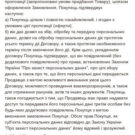
пропозиції (запропоновані умови придбання Товару), шляхом
оформлення Замовлення, Покупець підтверджує
наступне:
а) Покупець цілком і повністю ознайомлений, і згоден з
умовами цієї пропозиції (оферти);
б) він дає дозвіл на збір, обробку та передачу персональних
даних, дозвіл на обробку персональних даних діє протягом
усього терміну дії Договору, а також протягом необмеженого
терміну після закінчення його дії. Крім цього, укладенням
договору Покупець підтверджує, що він повідомлений (без
додаткового повідомлення) про права, встановлених Законом
України "Про захист персональних даних", про цілі збору
даних, а також про те, що його персональні дані передаються
Продавцю з метою можливості виконання умов цього
Договору, можливості проведення взаєморозрахунків, а також
для отримання рахунків, актів та інших документів. Покупець
також погоджується з тим, що Продавець має право надавати
доступ та передавати його персональні дані третім особам без
будь-яких додаткових повідомлень Покупця з метою
виконання замовлення Покупця. Обсяг прав Покупця, як
суб'єкта персональних даних відповідно до Закону України
"Про захист персональних даних" йому відомий і зрозумілий.