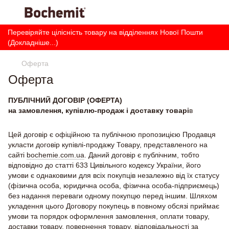
Перевіряйте цілісність товару на відділеннях Нової Пошти
(Докладніше...)
Оферта
Оферта
ПУБЛІЧНИЙ ДОГОВІР (ОФЕРТА)
на замовлення, купівлю-продаж і доставку товарі
в
Цей договір є офіційною та публічною пропозицією Продавця
укласти договір купівлі-продажу Товару, представленого на
сайті
bochemie.com.ua
. Даний договір є публічним, тобто
відповідно до статті 633 Цивільного кодексу України, його
умови є однаковими для всіх покупців незалежно від їх статусу
(фізична особа, юридична особа, фізична особа-підприємець)
без надання переваги одному покупцю перед іншим. Шляхом
укладення цього Договору покупець в повному обсязі приймає
умови та порядок оформлення замовлення, оплати товару,
доставки товару, повернення товару, відповідальності за