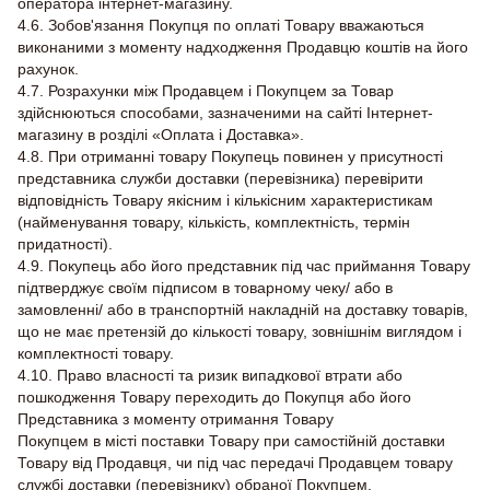
оператора інтернет-магазину.
4.6. Зобов'язання Покупця по оплаті Товару вважаються
виконаними з моменту надходження Продавцю коштів на його
рахунок.
4.7. Розрахунки між Продавцем і Покупцем за Товар
здійснюються способами, зазначеними на сайті Інтернет-
магазину в розділі «Оплата і Доставка».
4.8. При отриманні товару Покупець повинен у присутності
представника служби доставки (перевізника) перевірити
відповідність Товару якісним і кількісним характеристикам
(найменування товару, кількість, комплектність, термін
придатності).
4.9. Покупець або його представник під час приймання Товару
підтверджує своїм підписом в товарному чеку/ або в
замовленні/ або в транспортній накладній на доставку товарів,
що не має претензій до кількості товару, зовнішнім виглядом і
комплектності товару.
4.10. Право власності та ризик випадкової втрати або
пошкодження Товару переходить до Покупця або його
Представника з моменту отримання Товару
Покупцем в місті поставки Товару при самостійній доставки
Товару від Продавця, чи під час передачі Продавцем товару
службі доставки (перевізнику) обраної Покупцем.