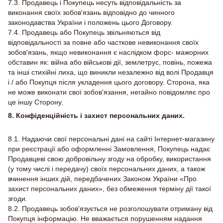
7.3. Продавець і Покупець несуть відповідальність за
виконання своїх зобов'язань відповідно до чинного
законодавства України і положень цього Договору.
7.4. Продавець або Покупець звільняються від
відповідальності за повне або часткове невиконання своїх
зобов'язань, якщо невиконання є наслідком форс- мажорних
обставин як: війна або військові дії, землетрус, повінь, пожежа
та інші стихійні лиха, що виникли незалежно від волі Продавця
і / або Покупця після укладення цього договору. Сторона, яка
не може виконати свої зобов'язання, негайно повідомляє про
це іншу Сторону.
8. Конфіденційність і захист персональних даних.
8.1. Надаючи свої персональні дані на сайті Інтернет-магазину
при реєстрації або оформленні Замовлення, Покупець надає
Продавцеві свою добровільну згоду на обробку, використання
(у тому числі і передачу) своїх персональних даних, а також
вчинення інших дій, передбачених Законом України «Про
захист персональних даних», без обмеження терміну дії такої
згоди.
8.2. Продавець зобов'язується не розголошувати отриману від
Покупця інформацію. Не вважається порушенням надання