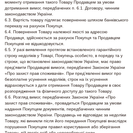
моменту отримання такого Товару Продавцем за умови
дотримання вимог, передбачених п. 6.1. Договору, чинним
законодавством України.
6.3. Вартість товару підлягає поверненню шляхом банківського
переказу на рахунок Покупця.
6.4. Повернення Товару належної якості за адресою
Продавця, здійснюється за рахунок Покупця та Продавцем
Покупцеві не відшкодовується.
6.5. У разі виявлення протягом встановленого гарантійного
строку недоліків у Товарі, Покупець особисто, в порядку та у
строки, що встановлені законодавством України, має право
пред'явити Продавцеві вимоги, передбачені Законом України
«Про захист прав споживачів». При пред’явленні вимог про
безоплатне усунення недоліків, строк на їх усунення
відраховується з дати отримання Товару Продавцем в своє
розпорядження та фізичного доступу до такого Товару.
6.6. Розгляд вимог, передбачених Законом України «Про
захист прав споживачів», провадиться Продавцем за умови
надання Покупцем документів, передбачених чинним
законодавством України. Продавець не відповідає за недоліки
Товару, які виникли після його передання Покупцеві внаслідок
порушення Покупцем правил користування або зберігання
Товару, дій третіх осіб або непереборної сили.