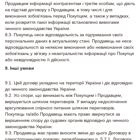
Продавцем інформації контрагентам і третім особам, що діють
на підставі договору з Продавцем, в тому числі і для
виконання зобов'язань перед Покупцем, а також у випадках,
коли розкриття такої інформації встановлено вимогами
чинного законодавства України.
8.3. Покупець несе відповідальність за підтримання своїх
персональних даних в актуальному стані. Продавець не несе
відповідальності за неякісне виконання або невиконання своїх
зобов'язань у зв'язку з неактуальністю інформації про Покупця
або невідповідністю її дійсності.
9. Інші умови
9.1. Цей договір укладено на території України і діє відповідно
до чинного законодавства України.
9.2. Усі спори, що виникають між Покупцем і Продавцем,
вирішуються шляхом переговорів. У випадку недосягнення
врегулювання спірного питання шляхом переговорів,
Покупець та/або Продавець мають право звернутися за
вирішенням спору до судових органів відповідно до чинного
законодавства України.
9.3. Продавець має право вносити зміни до цього Договору в
односторонньому порядку, передбаченому п. 5.2.1. Договору.