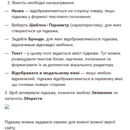
Внесіть необхідні налаштування:
Назва
— відображатиметься на сторінці товару, якщо
підказка у форматі текстового посилання;
Виберіть
Шаблон
і
Параметр
(характеристику), для яких
створюється ця підказка;
Задайте
Бренди
, для яких відображатиметься підказка,
відзначивши відповідні чекбокси;
Текст
– у цьому полі задається вміст підказки. Тут можна
розміщувати текстові блоки, картинки, посилання та
форматувати їх за допомогою візуального редактора.
Відображати в модальному вікні
— якщо чекбокс
відзначений, підказка відображатиметься в окремому вікні,
що спливає поверх сторінки.
3. Щоб активувати підказку, позначте чекбокс
Увімкнено
та
натисніть
Зберегти
.
Підказку можна задавати окремо для кожної мовної версії
сайту.