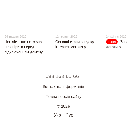
26 травня 2022
12 травня 2022
24 квітня 2022
Чек-ліст: що потрібно
Основні етапи запуску
Зав
акція
перевірити перед
інтернет-магазину
логотипу
підключенням домену
098 168-65-66
Контактна інформація
Повна версія сайту
© 2026
Укр
Рус