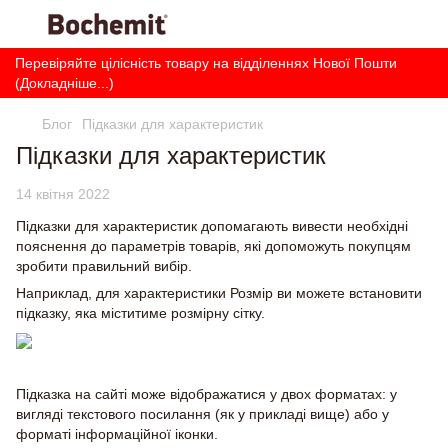
Перевіряйте цілісність товару на відділеннях Нової Пошти
(Докладніше...)
Блог
Підказки для характеристик
Підказки для характеристик
14 квітня 2022
Підказки для характеристик допомагають вивести необхідні
пояснення до параметрів товарів, які допоможуть покупцям
зробити правильний вибір.
Наприклад, для характеристики Розмір ви можете встановити
підказку, яка міститиме розмірну сітку.
Підказка на сайті може відображатися у двох форматах: у
вигляді текстового посилання (як у прикладі вище) або у
форматі інформаційної іконки.